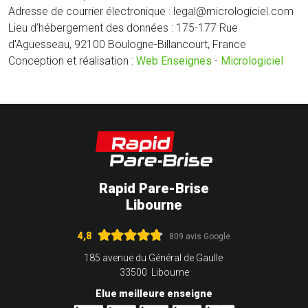
Adresse de courrier électronique : legal@micrologiciel.com
Lieu d’hébergement des données : 175-177 Rue
d'Aguesseau, 92100 Boulogne-Billancourt, France
Conception et réalisation :
Web Enseignes
-
Micrologiciel
Rapid Pare-Brise
Libourne
4,8
809 avis Google
185 avenue du Général de Gaulle
33500 Libourne
Elue meilleure enseigne